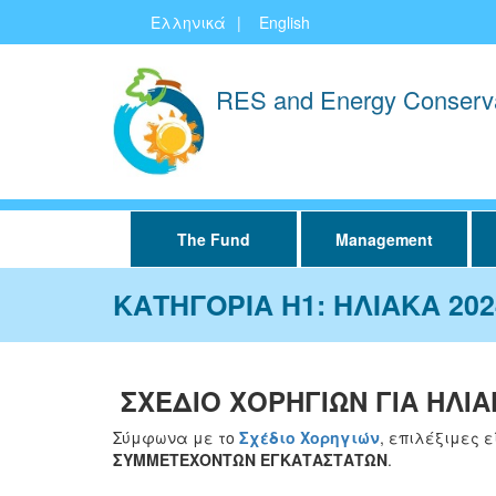
Skip
Ελληνικά
English
to
main
content
RES and Energy Conserv
Κεντρική
The Fund
Management
πλοήγηση
ΚΑΤΗΓΟΡΙΑ Η1: ΗΛΙΑΚΑ 20
ΣΧΕΔΙΟ ΧΟΡΗΓΙΩΝ ΓΙΑ ΗΛΙ
Σύμφωνα με το
Σχέδιο Χορηγιών
, επιλέξιμες 
ΣΥΜΜΕΤΕΧΟΝΤΩΝ ΕΓΚΑΤΑΣΤΑΤΩΝ
.