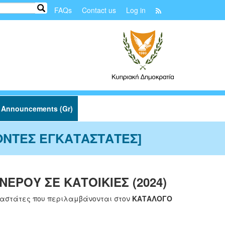
Μενού
Search
FAQs
Contact us
Log in
λογαριασμού
χρήστη
Announcements (Gr)
ΧΟΝΤΕΣ ΕΓΚΑΤΑΣΤΑΤΕΣ]
ΕΡΟΥ ΣΕ ΚΑΤΟΙΚΙΕΣ (2024)
αταστάτες που περιλαμβάνονται στον
ΚΑΤΑΛΟΓΟ