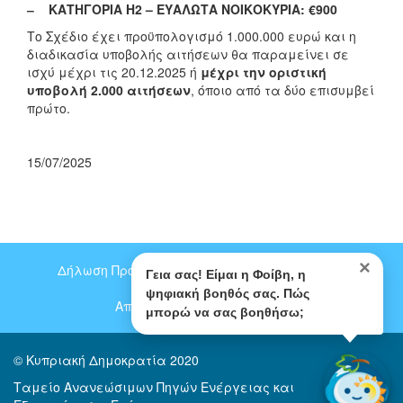
‒ ΚΑΤΗΓΟΡΙΑ Η2 – ΕΥΑΛΩΤΑ ΝΟΙΚΟΚΥΡΙΑ: €900
Το Σχέδιο έχει προϋπολογισμό 1.000.000 ευρώ και η
διαδικασία υποβολής αιτήσεων θα παραμείνει σε
ισχύ μέχρι τις 20.12.2025 ή
μέχρι την οριστική
υποβολή 2.000 αιτήσεων
, όποιο από τα δύο επισυμβεί
πρώτο.
15/07/2025
×
Δήλωση Προστασίας Προσωπικών Δεδομένων
Footer
Γεια σας! Είμαι η Φοίβη, η
ψηφιακή βοηθός σας. Πώς
menu
Αποποίηση
Επικοινωνία
μπορώ να σας βοηθήσω;
© Κυπριακή Δημοκρατία 2020
Ταμείο Ανανεώσιμων Πηγών Ενέργειας και